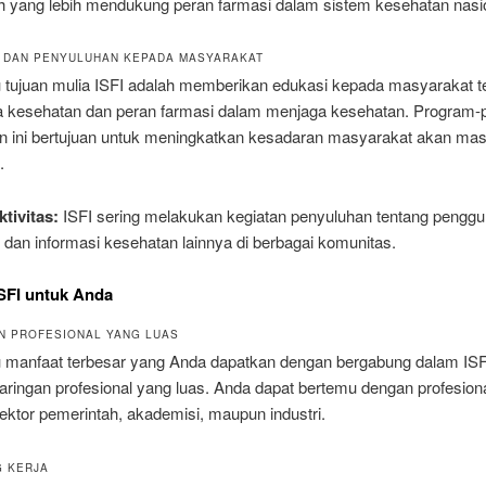
h yang lebih mendukung peran farmasi dalam sistem kesehatan nasio
I DAN PENYULUHAN KEPADA MASYARAKAT
u tujuan mulia ISFI adalah memberikan edukasi kepada masyarakat t
a kesehatan dan peran farmasi dalam menjaga kesehatan. Program-
n ini bertujuan untuk meningkatkan kesadaran masyarakat akan mas
.
tivitas:
ISFI sering melakukan kegiatan penyuluhan tentang penggu
 dan informasi kesehatan lainnya di berbagai komunitas.
SFI untuk Anda
AN PROFESIONAL YANG LUAS
u manfaat terbesar yang Anda dapatkan dengan bergabung dalam ISF
aringan profesional yang luas. Anda dapat bertemu dengan profesional
sektor pemerintah, akademisi, maupun industri.
G KERJA