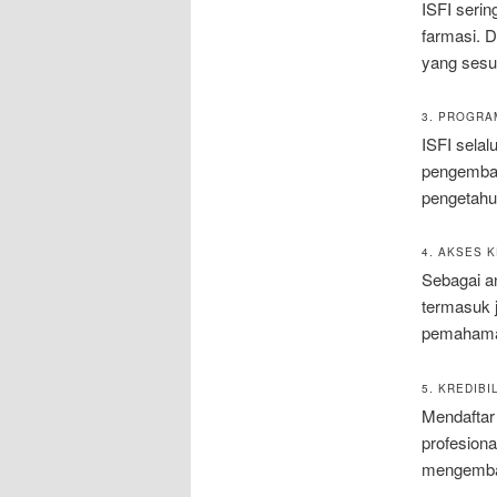
ISFI serin
farmasi. 
yang sesu
3. PROGRA
ISFI sela
pengemban
pengetahu
4. AKSES 
Sebagai a
termasuk j
pemahaman
5. KREDIBI
Mendaftar
profesion
mengembang