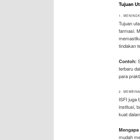
Tujuan Ut
1. MENING
Tujuan ut
farmasi. M
memastika
tindakan t
Contoh:
S
terbaru da
para prakt
2. MEMBIN
ISFI juga
institusi,
kuat dala
Mengapa i
mudah men