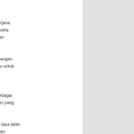
rjana
usaha
an
bangan
tu untuk
rbagai
an yang
bisa lebih
dan