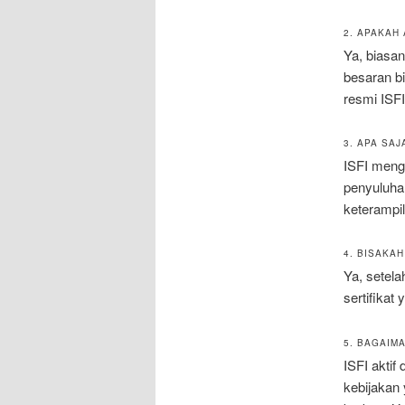
2. APAKAH
Ya, biasa
besaran bi
resmi ISFI
3. APA SAJ
ISFI meng
penyuluha
keterampi
4. BISAKA
Ya, setel
sertifikat
5. BAGAIM
ISFI akti
kebijakan