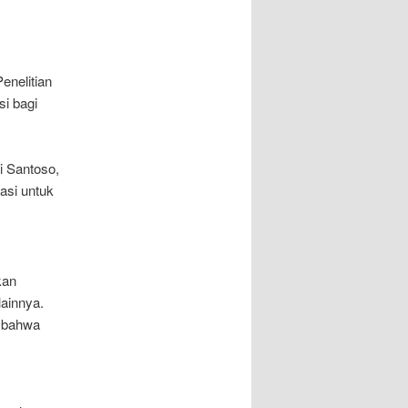
enelitian
si bagi
i Santoso,
asi untuk
kan
ainnya.
n bahwa