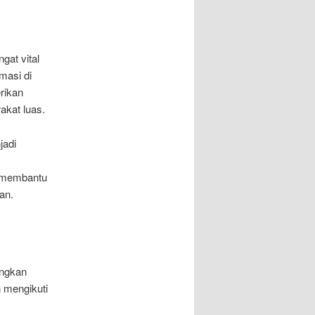
gat vital
masi di
rikan
akat luas.
jadi
I membantu
an.
angkan
 mengikuti