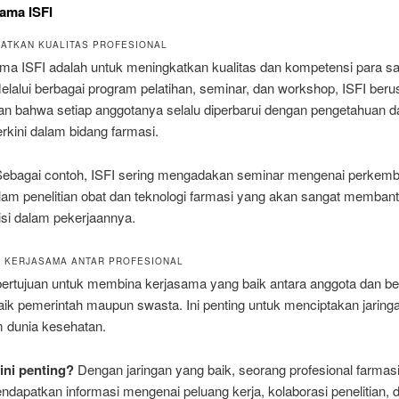
ama ISFI
KATKAN KUALITAS PROFESIONAL
ama ISFI adalah untuk meningkatkan kualitas dan kompetensi para sa
elalui berbagai program pelatihan, seminar, dan workshop, ISFI ber
n bahwa setiap anggotanya selalu diperbarui dengan pengetahuan d
erkini dalam bidang farmasi.
ebagai contoh, ISFI sering mengadakan seminar mengenai perkem
lam penelitian obat dan teknologi farmasi yang akan sangat memban
isi dalam pekerjaannya.
A KERJASAMA ANTAR PROFESIONAL
 bertujuan untuk membina kerjasama yang baik antara anggota dan be
 baik pemerintah maupun swasta. Ini penting untuk menciptakan jaring
m dunia kesehatan.
ni penting?
Dengan jaringan yang baik, seorang profesional farmasi 
dapatkan informasi mengenai peluang kerja, kolaborasi penelitian, 