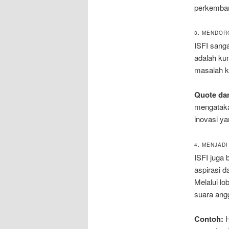
perkembang
3. MENDOR
ISFI sanga
adalah kun
masalah k
Quote dar
mengatakan
inovasi y
4. MENJAD
ISFI juga
aspirasi 
Melalui lo
suara angg
Contoh:
H