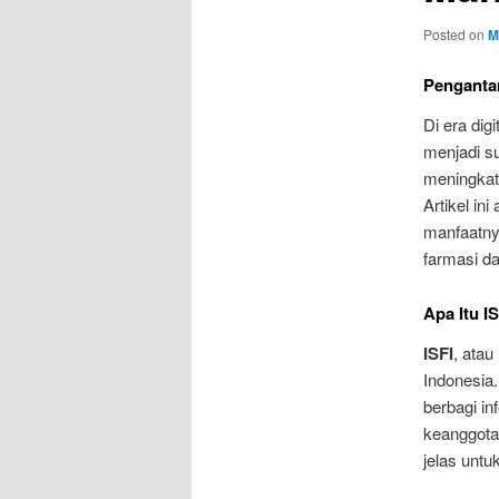
Posted on
M
Penganta
Di era dig
menjadi s
meningkatk
Artikel i
manfaatny
farmasi d
Apa Itu I
ISFI
, atau
Indonesia
berbagi i
keanggotaa
jelas unt