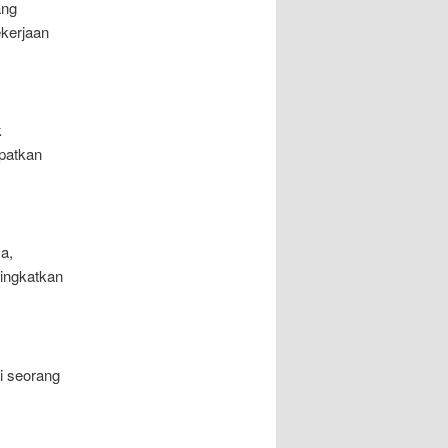
ang
kerjaan
k
patkan
a,
ningkatkan
i seorang