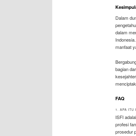
Kesimpul
Dalam dun
pengetahua
dalam men
Indonesia.
manfaat ya
Bergabung
bagian dar
kesejahter
menciptak
FAQ
1. APA IT
ISFI adal
profesi fa
prosedur p