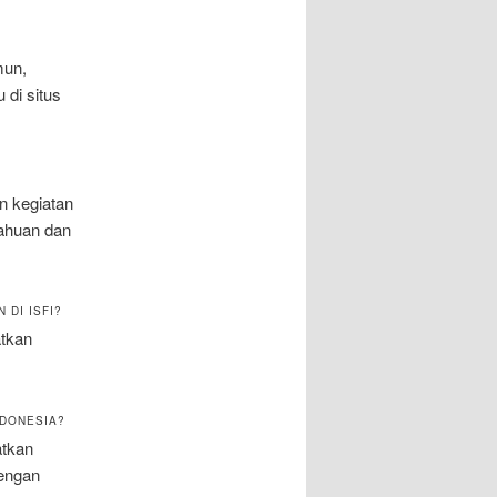
mun,
 di situs
n kegiatan
tahuan dan
 DI ISFI?
atkan
NDONESIA?
atkan
dengan