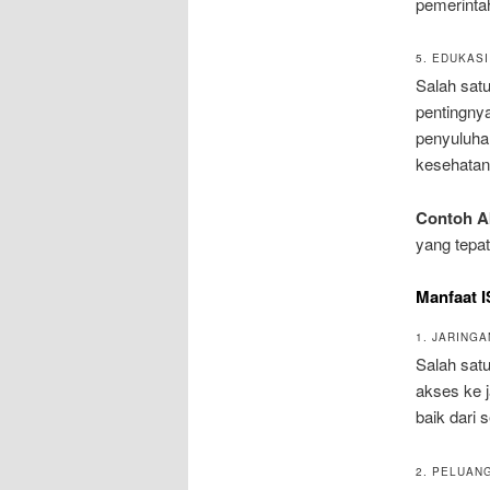
pemerinta
5. EDUKAS
Salah sat
pentingny
penyuluha
kesehatan
Contoh Ak
yang tepat
Manfaat I
1. JARING
Salah sat
akses ke j
baik dari 
2. PELUAN