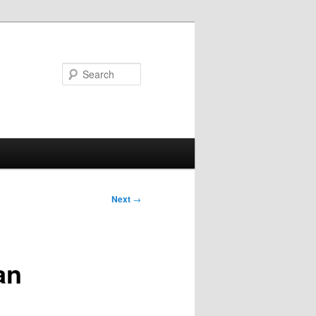
Search
Next
→
an