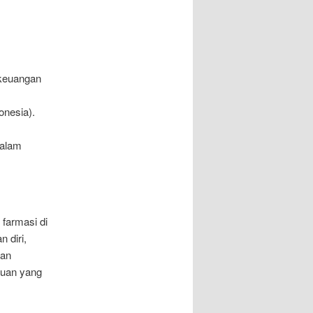
 keuangan
onesia).
dalam
 farmasi di
 diri,
gan
juan yang