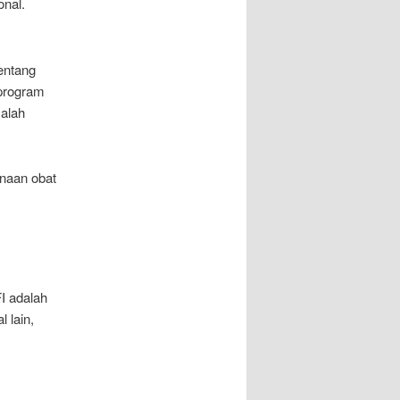
nal.
entang
program
alah
naan obat
I adalah
 lain,