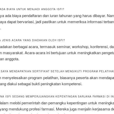
 ADA BIAYA UNTUK MENJADI ANGGOTA ISFI?
nya ada biaya pendaftaran dan iuran tahunan yang harus dibayar. Na
aya dapat bervariasi, jadi pastikan untuk memeriksa informasi terbaru
.
A JENIS ACARA YANG DIADAKAN OLEH ISFI?
adakan berbagai acara, termasuk seminar, workshop, konferensi, da
n masyarakat. Acara-acara ini bertujuan untuk meningkatkan penge
lan anggota.
H SAYA MENDAPATKAN SERTIFIKAT SETELAH MENGIKUTI PROGRAM PELATIHAN
ah menyelesaikan program pelatihan, biasanya peserta akan mendap
 yang diakui sebagai bukti peningkatan kompetensi.
ANA ISFI SEDANG MEMPERJUANGKAN KEPENTINGAN SARJANA FARMASI DI I
f dalam melobi pemerintah dan pemangku kepentingan untuk meningk
 yang mendukung profesi farmasi. Mereka juga menjalin kerjasama 