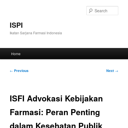
Skip
to
Sear
primary
content
ISPI
Ikatan Sarjana Farmasi Indonesia
Main
Home
menu
Post
←
Previous
Next
→
navigation
ISFI Advokasi Kebijakan
Farmasi: Peran Penting
dalam Kesehatan Publik