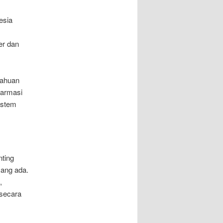
esia
er dan
tahuan
farmasi
istem
nting
yang ada.
,
secara