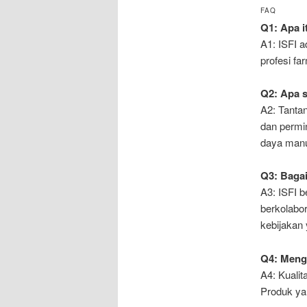
FAQ
Q1: Apa i
A1: ISFI 
profesi fa
Q2: Apa s
A2: Tantan
dan permin
daya manu
Q3: Bagai
A3: ISFI b
berkolabo
kebijakan 
Q4: Menga
A4: Kuali
Produk ya