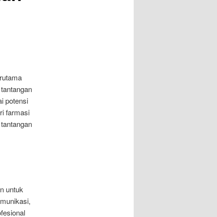
erutama
 tantangan
i potensi
ri farmasi
 tantangan
an untuk
omunikasi,
fesional