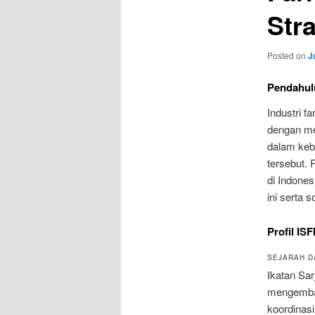
Stra
Posted on
J
Pendahul
Industri f
dengan me
dalam keb
tersebut. 
di Indones
ini serta 
Profil ISF
SEJARAH D
Ikatan Sar
mengemban
koordinasi