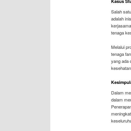
Kasus Stu
Salah sat
adalah in
kerjasama
tenaga ke
Melalui p
tenaga far
yang ada 
kesehatan 
Kesimpul
Dalam meng
dalam men
Penerapan 
meningkat
keseluruh