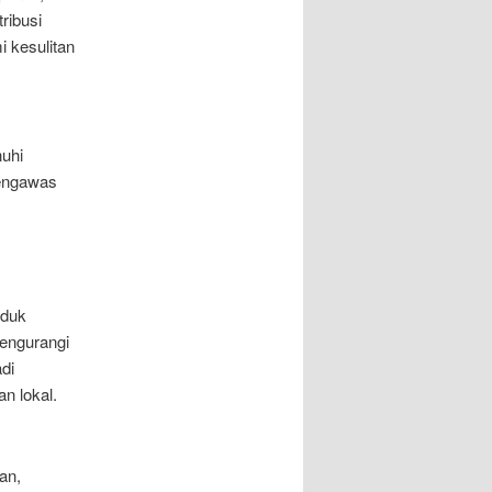
ribusi
 kesulitan
uhi
Pengawas
oduk
mengurangi
di
n lokal.
an,