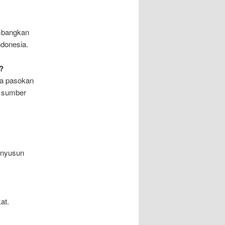
embangkan
ndonesia.
?
ra pasokan
n sumber
enyusun
at.