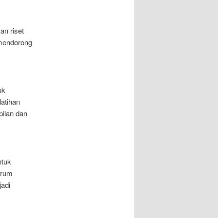
an riset
 mendorong
uk
atihan
ilan dan
ntuk
orum
jadi