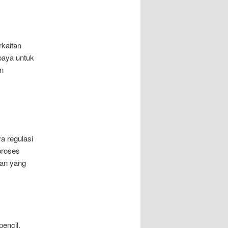
rkaitan
upaya untuk
an
a regulasi
proses
nan yang
pencil,