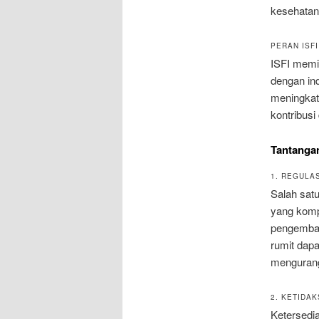
kesehatan 
PERAN ISF
ISFI memil
dengan ind
meningkatk
kontribus
Tantangan
1. REGULA
Salah satu
yang komp
pengembang
rumit dap
mengurang
2. KETIDA
Ketersedia