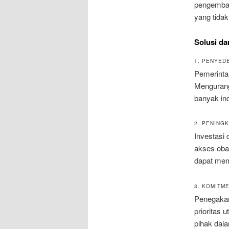
pengembang
yang tidak
Solusi da
1. PENYED
Pemerinta
Mengurangi
banyak ino
2. PENING
Investasi 
akses obat
dapat mem
3. KOMITM
Penegakan 
prioritas
pihak dal