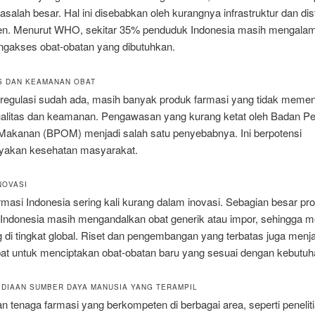
salah besar. Hal ini disebabkan oleh kurangnya infrastruktur dan dist
ien. Menurut WHO, sekitar 35% penduduk Indonesia masih mengalami
gakses obat-obatan yang dibutuhkan.
AS DAN KEAMANAN OBAT
regulasi sudah ada, masih banyak produk farmasi yang tidak memen
ualitas dan keamanan. Pengawasan yang kurang ketat oleh Badan 
Makanan (BPOM) menjadi salah satu penyebabnya. Ini berpotensi
akan kesehatan masyarakat.
INOVASI
armasi Indonesia sering kali kurang dalam inovasi. Sebagian besar pr
i Indonesia masih mengandalkan obat generik atau impor, sehingga 
 di tingkat global. Riset dan pengembangan yang terbatas juga menja
t untuk menciptakan obat-obatan baru yang sesuai dengan kebutuha
EDIAAN SUMBER DAYA MANUSIA YANG TERAMPIL
 tenaga farmasi yang berkompeten di berbagai area, seperti peneliti