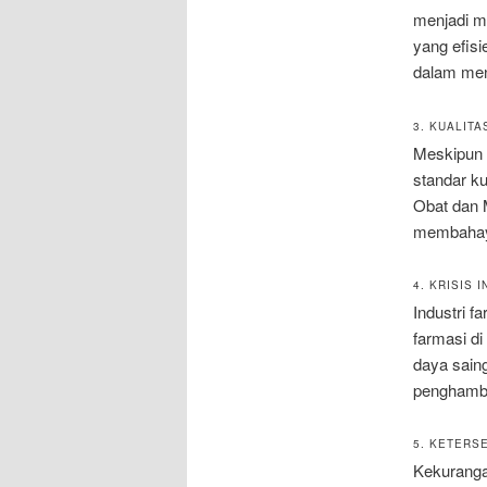
menjadi ma
yang efis
dalam men
3. KUALIT
Meskipun 
standar k
Obat dan 
membahay
4. KRISIS 
Industri f
farmasi d
daya saing
penghamba
5. KETERS
Kekurangan