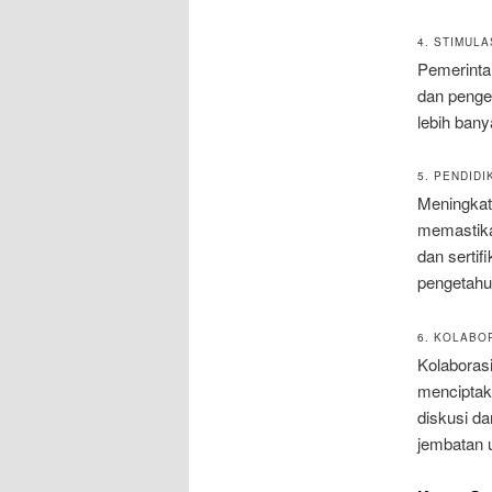
4. STIMUL
Pemerinta
dan penge
lebih bany
5. PENDID
Meningkatk
memastika
dan serti
pengetahu
6. KOLABO
Kolaborasi
menciptak
diskusi da
jembatan 