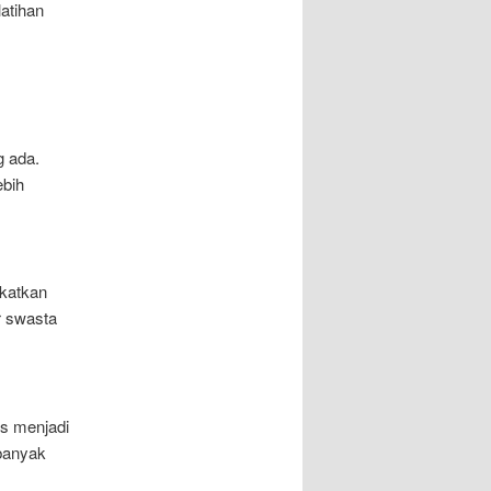
latihan
g ada.
ebih
gkatkan
r swasta
us menjadi
banyak