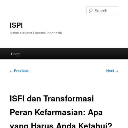
Skip
to
Sear
primary
content
ISPI
Ikatan Sarjana Farmasi Indonesia
Main
Home
menu
Post
←
Previous
Next
→
navigation
ISFI dan Transformasi
Peran Kefarmasian: Apa
yang Harus Anda Ketahui?