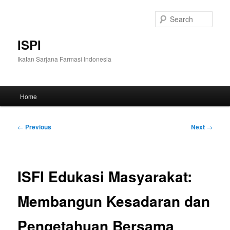
Skip
to
Sear
primary
content
ISPI
Ikatan Sarjana Farmasi Indonesia
Main
Home
menu
Post
←
Previous
Next
→
navigation
ISFI Edukasi Masyarakat:
Membangun Kesadaran dan
Pengetahuan Bersama