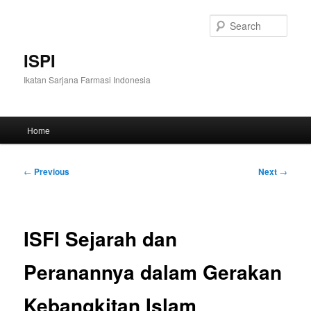
Skip
to
Sear
primary
content
ISPI
Ikatan Sarjana Farmasi Indonesia
Main
Home
menu
Post
←
Previous
Next
→
navigation
ISFI Sejarah dan
Peranannya dalam Gerakan
Kebangkitan Islam