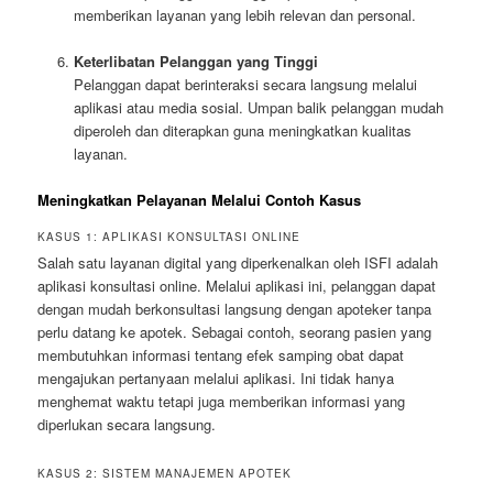
memberikan layanan yang lebih relevan dan personal.
Keterlibatan Pelanggan yang Tinggi
Pelanggan dapat berinteraksi secara langsung melalui
aplikasi atau media sosial. Umpan balik pelanggan mudah
diperoleh dan diterapkan guna meningkatkan kualitas
layanan.
Meningkatkan Pelayanan Melalui Contoh Kasus
KASUS 1: APLIKASI KONSULTASI ONLINE
Salah satu layanan digital yang diperkenalkan oleh ISFI adalah
aplikasi konsultasi online. Melalui aplikasi ini, pelanggan dapat
dengan mudah berkonsultasi langsung dengan apoteker tanpa
perlu datang ke apotek. Sebagai contoh, seorang pasien yang
membutuhkan informasi tentang efek samping obat dapat
mengajukan pertanyaan melalui aplikasi. Ini tidak hanya
menghemat waktu tetapi juga memberikan informasi yang
diperlukan secara langsung.
KASUS 2: SISTEM MANAJEMEN APOTEK