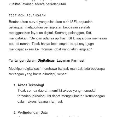
kualitas layanan secara berkelanjutan.
TESTIMONI PELANGGAN
Berdasarkan survei yang dilakukan oleh ISFI, sejumlah
pelanggan melaporkan peningkatan kepuasan setelah
menggunakan layanan digital. Seorang pelanggan, Siti,
mengatakan: “Dengan adanya aplikasi ISFI, saya bisa memesan
obat di rumah. Tidak hanya lebih cepat, tetapi saya juga
mendapat akses ke informasi obat yang lebih lengkap.”
Tantangan dalam Digitalisasi Layanan Farmasi
Meskipun digitalisasi membawa banyak manfaat, ada beberapa
tantangan yang harus dihadapi, seperti:
Akses Teknologi
Tidak semua daerah memiliki akses yang memadai
terhadap teknologi. Ini dapat mengakibatkan ketimpangan
dalam akses layanan farmasi.
Perlindungan Data