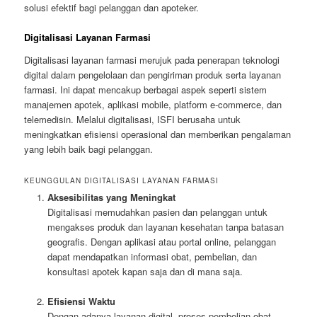
solusi efektif bagi pelanggan dan apoteker.
Digitalisasi Layanan Farmasi
Digitalisasi layanan farmasi merujuk pada penerapan teknologi
digital dalam pengelolaan dan pengiriman produk serta layanan
farmasi. Ini dapat mencakup berbagai aspek seperti sistem
manajemen apotek, aplikasi mobile, platform e-commerce, dan
telemedisin. Melalui digitalisasi, ISFI berusaha untuk
meningkatkan efisiensi operasional dan memberikan pengalaman
yang lebih baik bagi pelanggan.
KEUNGGULAN DIGITALISASI LAYANAN FARMASI
Aksesibilitas yang Meningkat
Digitalisasi memudahkan pasien dan pelanggan untuk
mengakses produk dan layanan kesehatan tanpa batasan
geografis. Dengan aplikasi atau portal online, pelanggan
dapat mendapatkan informasi obat, pembelian, dan
konsultasi apotek kapan saja dan di mana saja.
Efisiensi Waktu
Dengan adanya layanan digital, proses pembelian obat