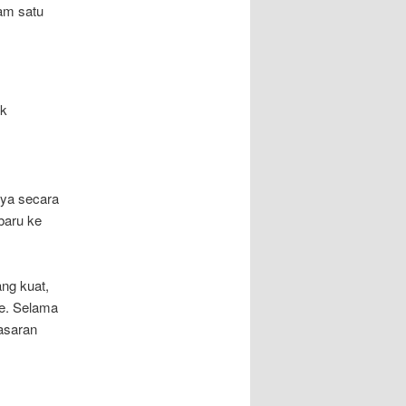
lam satu
uk
nya secara
baru ke
ng kuat,
ce. Selama
asaran