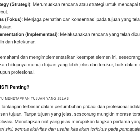
tegy (Strategi)
: Merumuskan rencana atau strategi untuk mencapai 
ebut.
us (Fokus)
: Menjaga perhatian dan konsentrasi pada tujuan yang tel
ntukan.
ementation (Implementasi)
: Melaksanakan rencana yang telah dib
plin dan ketekunan.
mahami dan mengimplementasikan keempat elemen ini, seseorang
an hidupnya menuju tujuan yang lebih jelas dan terukur, baik dalam
upun profesional.
ISFI Penting?
TU MENETAPKAN TUJUAN YANG JELAS
 tantangan terbesar dalam pertumbuhan pribadi dan profesional adal
asan tujuan. Tanpa tujuan yang jelas, seseorang mungkin merasa ter
otivasi. Menetapkan niat yang jelas merupakan langkah pertama yang
ri sini, semua aktivitas dan usaha kita akan terfokus pada pencapaia