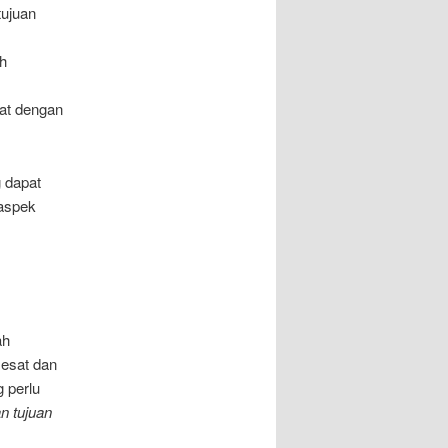
tujuan
ah
uat dengan
 dapat
 aspek
ah
sesat dan
 perlu
n tujuan