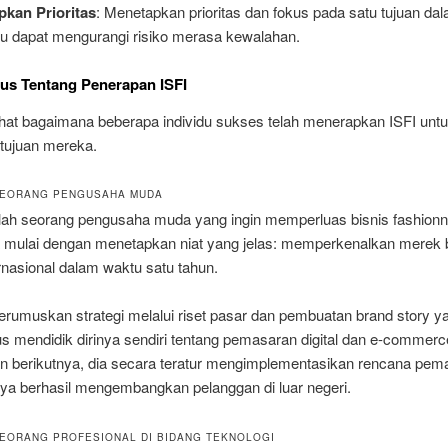
pkan Prioritas
: Menetapkan prioritas dan fokus pada satu tujuan da
u dapat mengurangi risiko merasa kewalahan.
us Tentang Penerapan ISFI
lihat bagaimana beberapa individu sukses telah menerapkan ISFI unt
tujuan mereka.
SEORANG PENGUSAHA MUDA
lah seorang pengusaha muda yang ingin memperluas bisnis fashion
ia mulai dengan menetapkan niat yang jelas: memperkenalkan merek 
rnasional dalam waktu satu tahun.
rumuskan strategi melalui riset pasar dan pembuatan brand story ya
us mendidik dirinya sendiri tentang pemasaran digital dan e-commer
n berikutnya, dia secara teratur mengimplementasikan rencana pem
nya berhasil mengembangkan pelanggan di luar negeri.
SEORANG PROFESIONAL DI BIDANG TEKNOLOGI