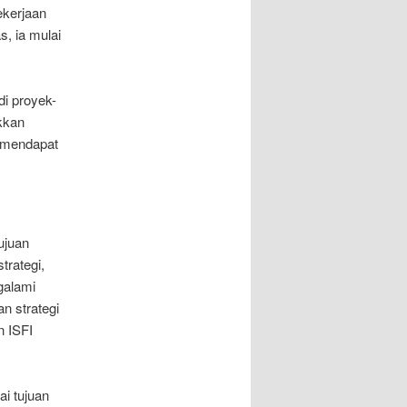
ekerjaan
s, ia mulai
i proyek-
kkan
a mendapat
ujuan
trategi,
galami
n strategi
n ISFI
i tujuan