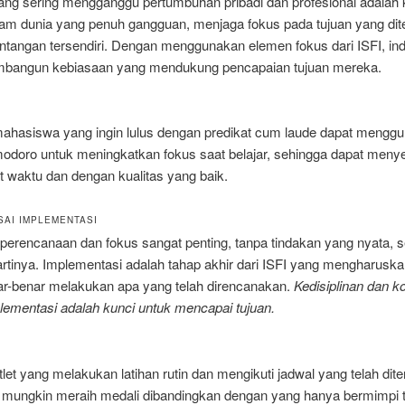
yang sering mengganggu pertumbuhan pribadi dan profesional adalah
lam dunia yang penuh gangguan, menjaga fokus pada tujuan yang dit
ntangan tersendiri. Dengan menggunakan elemen fokus dari ISFI, ind
bangun kebiasaan yang mendukung pencapaian tujuan mereka.
ahasiswa yang ingin lulus dengan predikat cum laude dapat mengg
modoro untuk meningkatkan fokus saat belajar, sehingga dapat meny
t waktu dan dengan kualitas yang baik.
SAI IMPLEMENTASI
perencanaan dan fokus sangat penting, tanpa tindakan yang nyata, s
artinya. Implementasi adalah tahap akhir dari ISFI yang mengharuska
ar-benar melakukan apa yang telah direncanakan.
Kedisiplinan dan k
lementasi adalah kunci untuk mencapai tujuan.
let yang melakukan latihan rutin dan mengikuti jadwal yang telah dit
h mungkin meraih medali dibandingkan dengan yang hanya bermimpi 