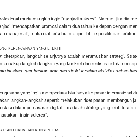
ofesional muda mungkin ingin “menjadi sukses”. Namun, jika dia mer
enjadi “mendapatkan promosi dalam dua tahun ke depan dengan me
an manajerial”, maka niat tersebut menjadi lebih spesifik dan terukur.
ONG PERENCANAAN YANG EFEKTIF
at ditetapkan, langkah selanjutnya adalah merumuskan strategi. Strat
 mencakup langkah-langkah yang konkret dan realistis untuk mencapa
n ini akan memberikan arah dan struktur dalam aktivitas sehari-hari
engusaha yang ingin memperluas bisnisnya ke pasar internasional d
kan langkah-langkah seperti: melakukan riset pasar, membangun ja
estasi dalam pemasaran digital. Ini adalah strategi yang lebih terarah
gatakan “ingin sukses”.
KATKAN FOKUS DAN KONSENTRASI