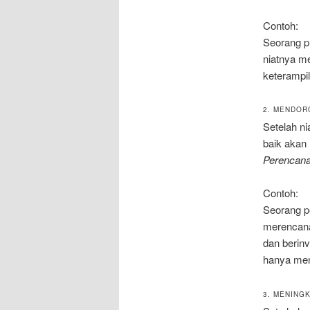
Contoh:
Seorang pr
niatnya m
keterampil
2. MENDOR
Setelah ni
baik akan
Perencanaa
Contoh:
Seorang p
merencana
dan berinv
hanya men
3. MENING