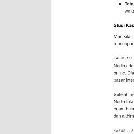
Teta
wakt
Studi Kas
Mari kita 
mencapai 
KASUS 1: 
Nadia ada
online. D
pasar inte
Setelah me
Nadia fok
enam bula
dan akhir
KASUS 2: 