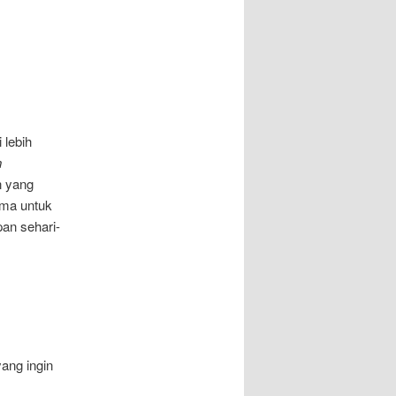
 lebih
n
n yang
ama untuk
an sehari-
yang ingin