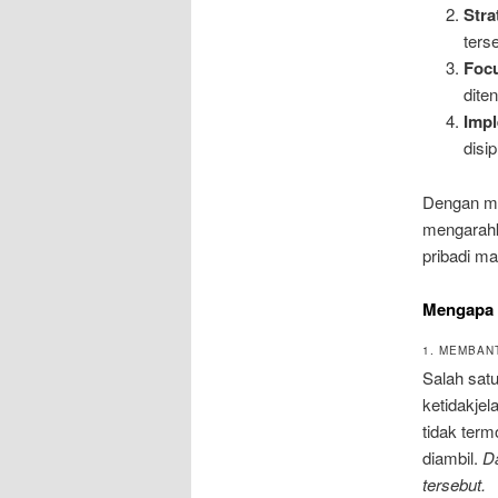
Stra
ters
Foc
dite
Impl
disi
Dengan me
mengarahk
pribadi ma
Mengapa 
1. MEMBAN
Salah satu
ketidakjel
tidak term
diambil.
Da
tersebut.