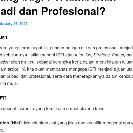
badi dan Profesional?
ebruary 26, 2026
uan
ern yang serba cepat ini, pengembangan diri dan profesional menjadi
ri sebelumnya. Istilah seperti ISFI atau
Intention, Strategy, Focus, da
ation
telah muncul sebagai kerangka kerja dalam menciptakan tujua
alam artikel ini, kita akan membahas mengapa ISFI menjadi tujuan ut
an pribadi dan profesional, serta cara menerapkannya dalam kehidup
kita mulai.
SFI?
h sebuah akronim yang terdiri dari empat elemen kunci:
ntion (Niat)
: Menetapkan niat yang jelas dan spesifik mengenai apa 
pai.