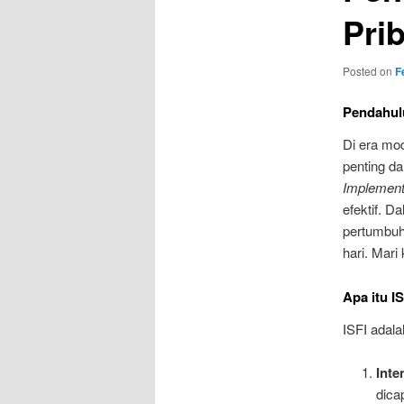
Pri
Posted on
F
Pendahul
Di era mod
penting da
Implement
efektif. D
pertumbuh
hari. Mari 
Apa itu I
ISFI adala
Inte
dica