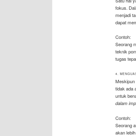
Satu hal 
fokus. Da
menjadi ta
dapat mem
Contoh:
Seorang m
teknik po
tugas tepa
4. MENGUA
Meskipun 
tidak ada 
untuk ben
dalam imp
Contoh:
Seorang at
akan lebi