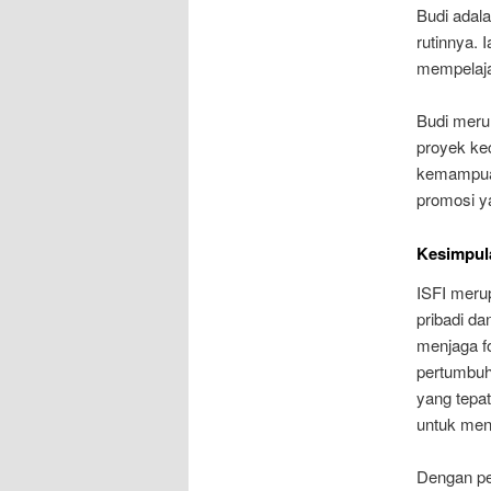
Budi adal
rutinnya. 
mempelajar
Budi meru
proyek ke
kemampuan
promosi ya
Kesimpul
ISFI meru
pribadi da
menjaga f
pertumbuh
yang tepa
untuk men
Dengan pe