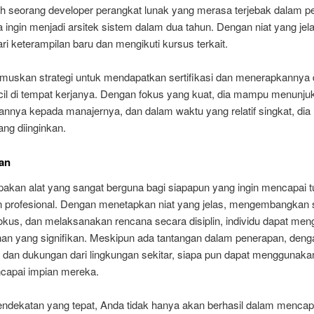
ah seorang developer perangkat lunak yang merasa terjebak dalam p
Ia ingin menjadi arsitek sistem dalam dua tahun. Dengan niat yang jela
i keterampilan baru dan mengikuti kursus terkait.
muskan strategi untuk mendapatkan sertifikasi dan menerapkannya d
cil di tempat kerjanya. Dengan fokus yang kuat, dia mampu menunju
nya kepada manajernya, dan dalam waktu yang relatif singkat, di
ng diinginkan.
an
pakan alat yang sangat berguna bagi siapapun yang ingin mencapai t
n profesional. Dengan menetapkan niat yang jelas, mengembangkan s
okus, dan melaksanakan rencana secara disiplin, individu dapat men
an yang signifikan. Meskipun ada tantangan dalam penerapan, denga
t dan dukungan dari lingkungan sekitar, siapa pun dapat menggunaka
capai impian mereka.
ndekatan yang tepat, Anda tidak hanya akan berhasil dalam mencapa