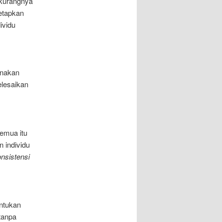
 kurangnya
etapkan
ividu
unakan
elesaikan
emua itu
n individu
onsistensi
entukan
tanpa