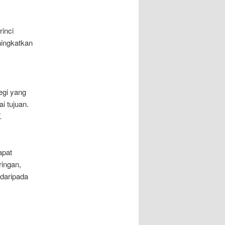
inci
ningkatkan
egi yang
i tujuan.
.
apat
ringan,
 daripada