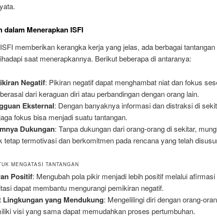
yata.
n dalam Menerapkan ISFI
ISFI memberikan kerangka kerja yang jelas, ada berbagai tantangan
ihadapi saat menerapkannya. Berikut beberapa di antaranya:
kiran Negatif
: Pikiran negatif dapat menghambat niat dan fokus ses
 berasal dari keraguan diri atau perbandingan dengan orang lain.
gguan Eksternal
: Dengan banyaknya informasi dan distraksi di sekit
aga fokus bisa menjadi suatu tantangan.
imnya Dukungan
: Tanpa dukungan dari orang-orang di sekitar, mungk
k tetap termotivasi dan berkomitmen pada rencana yang telah disusu
TUK MENGATASI TANTANGAN
ran Positif
: Mengubah pola pikir menjadi lebih positif melalui afirmasi
tasi dapat membantu mengurangi pemikiran negatif.
t Lingkungan yang Mendukung
: Mengelilingi diri dengan orang-ora
liki visi yang sama dapat memudahkan proses pertumbuhan.