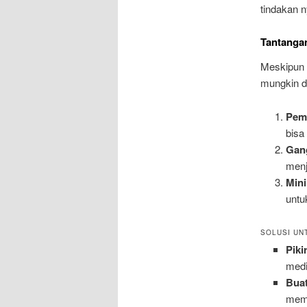
tindakan n
Tantanga
Meskipun 
mungkin d
Pemi
bisa
Gan
menj
Min
untu
SOLUSI UN
Piki
medi
Bua
memi