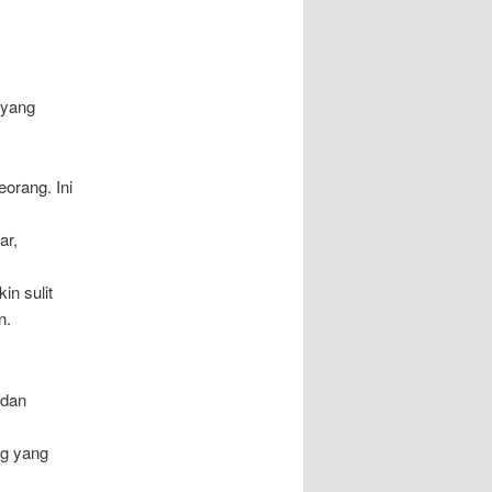
 yang
eorang. Ini
ar,
in sulit
n.
 dan
ng yang