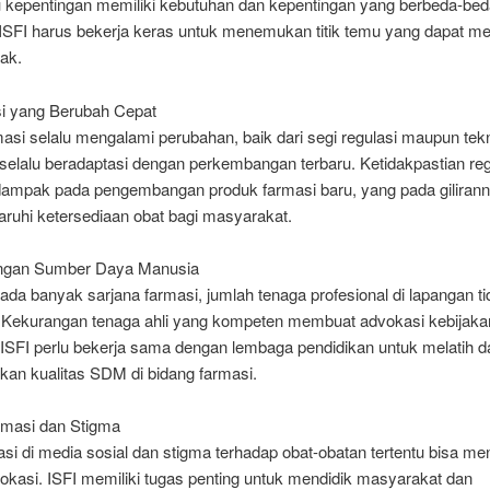
kepentingan memiliki kebutuhan dan kepentingan yang berbeda-beda.
SFI harus bekerja keras untuk menemukan titik temu yang dapat 
ak.
si yang Berubah Cepat
asi selalu mengalami perubahan, baik dari segi regulasi maupun tekn
 selalu beradaptasi dengan perkembangan terbaru. Ketidakpastian reg
dampak pada pengembangan produk farmasi baru, yang pada giliran
uhi ketersediaan obat bagi masyarakat.
angan Sumber Daya Manusia
da banyak sarjana farmasi, jumlah tenaga profesional di lapangan ti
Kekurangan tenaga ahli yang kompeten membuat advokasi kebijaka
t. ISFI perlu bekerja sama dengan lembaga pendidikan untuk melatih d
kan kualitas SDM di bidang farmasi.
ormasi dan Stigma
si di media sosial dan stigma terhadap obat-obatan tertentu bisa m
okasi. ISFI memiliki tugas penting untuk mendidik masyarakat dan