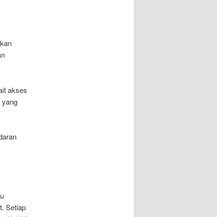
skan
an
ait akses
i yang
daran
ku
t. Setiap