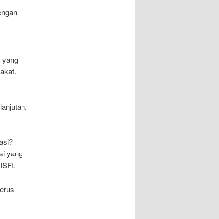
engan
i yang
akat.
lanjutan,
asi?
si yang
ISFI.
terus