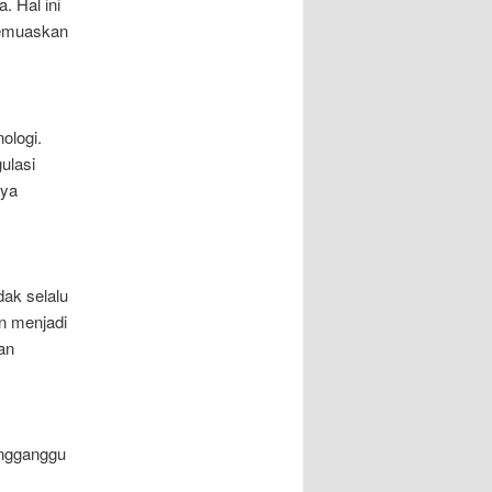
 Hal ini
memuaskan
ologi.
ulasi
nya
dak selalu
n menjadi
an
engganggu