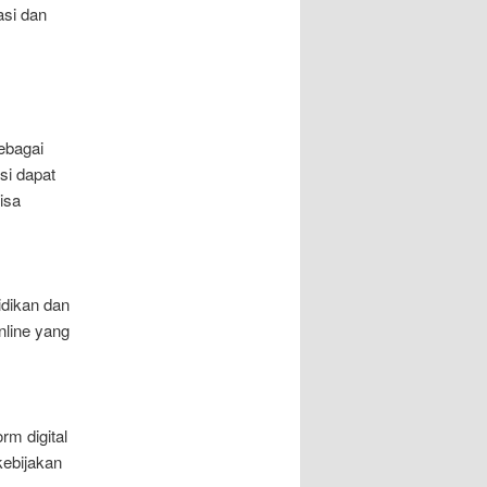
asi dan
ebagai
si dapat
isa
dikan dan
nline yang
rm digital
kebijakan