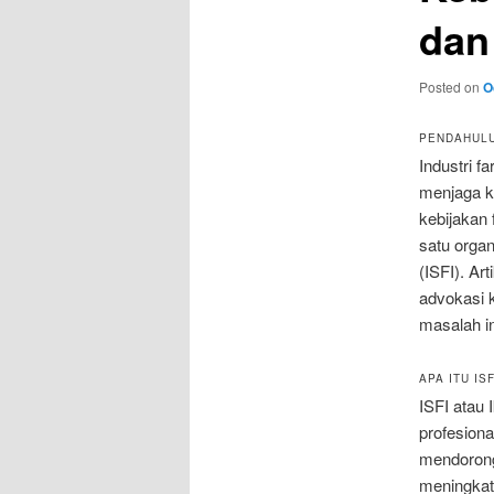
dan
Posted on
O
PENDAHUL
Industri f
menjaga k
kebijakan 
satu organ
(ISFI). Ar
advokasi k
masalah in
APA ITU I
ISFI atau
profesion
mendorong 
meningkat