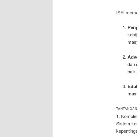
ISFI mema
Pen
kebi
masy
Adv
dan 
baik
Edu
masy
TANTANGAN
1. Komple
Sistem ke
kepentinga