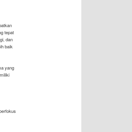
batkan
g tepat
gi, dan
ih baik
ma yang
iliki
berfokus