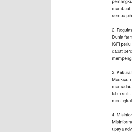
pemangku 
membuat I
semua pih
2. Regula
Dunia farm
ISFI perlu
dapat ber
mempengar
3. Kekur
Meskipun a
memadai. 
lebih suli
meningkat
4. Misinf
Misinforma
upaya adv