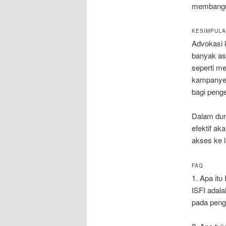
membangun
KESIMPUL
Advokasi 
banyak as
seperti m
kampanye 
bagi peng
Dalam dun
efektif a
akses ke l
FAQ
1. Apa itu
ISFI adal
pada peng