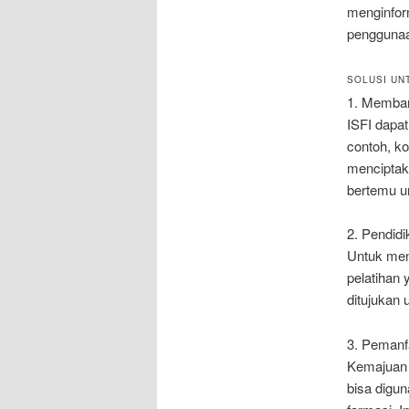
menginfor
penggunaa
SOLUSI UN
1. Memban
ISFI dapa
contoh, ko
menciptaka
bertemu u
2. Pendidi
Untuk men
pelatihan 
ditujukan
3. Pemanf
Kemajuan t
bisa digu