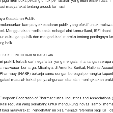
Ini juga membuka peluang untuk pemasaran yang lebih efisien dalam
si masyarakat tentang produk farmasi.
ye Kesadaran Publik
u meluncurkan kampanye kesadaran publik yang efektif untuk melawa
asi. Menggunakan media sosial sebagai alat komunikasi, ISFI dapat
n dukungan publik dan mengedukasi mereka tentang pentingnya ke
ng baik.
ERBAIK: CONTOH DARI NEGARA LAIN
i praktik terbaik dari negara lain yang mengalami tantangan serupa 
n wawasan berharga. Misalnya, di Amerika Serikat, National Associa
 Pharmacy (NABP) bekerja sama dengan berbagai pemangku kepent
gatasi masalah terkait penyalahgunaan obat dan meningkatkan prak
European Federation of Pharmaceutical Industries and Associations
asi regulasi yang seimbang untuk mendukung inovasi sambil mema
 bagi masyarakat. Pendekatan ini bisa menjadi referensi bagi ISFI d