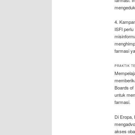
farmasi. 
mengeduka
4. Kampan
ISFI perl
misinform
menghimpu
farmasi ya
PRAKTIK T
Mempelajar
memberika
Boards of
untuk men
farmasi.
Di Eropa, 
mengadvok
akses obat