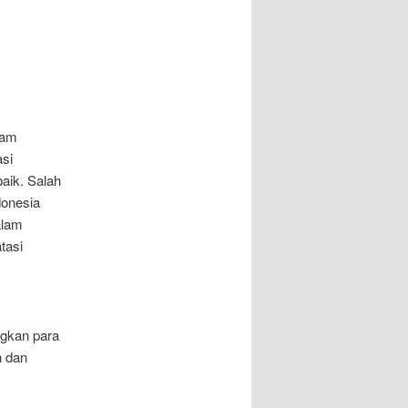
lam
si
aik. Salah
donesia
alam
tasi
ngkan para
n dan