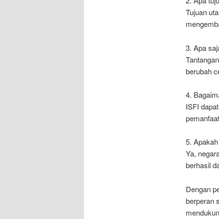
2. Apa tuj
Tujuan ut
mengemban
3. Apa saj
Tantangan 
berubah c
4. Bagaima
ISFI dapat
pemanfaat
5. Apakah 
Ya, negara
berhasil d
Dengan pe
berperan 
mendukung