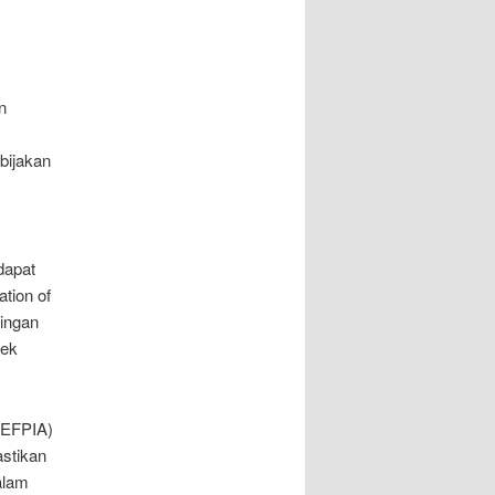
n
bijakan
dapat
tion of
ingan
tek
 (EFPIA)
stikan
alam