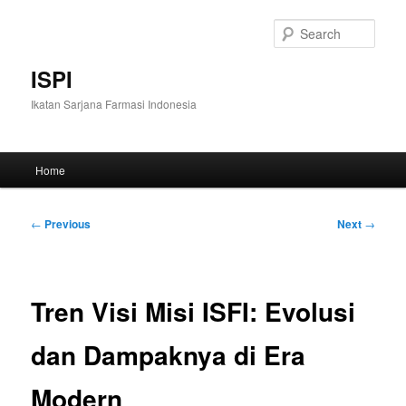
Skip
to
Sear
primary
content
ISPI
Ikatan Sarjana Farmasi Indonesia
Main
Home
menu
Post
←
Previous
Next
→
navigation
Tren Visi Misi ISFI: Evolusi
dan Dampaknya di Era
Modern