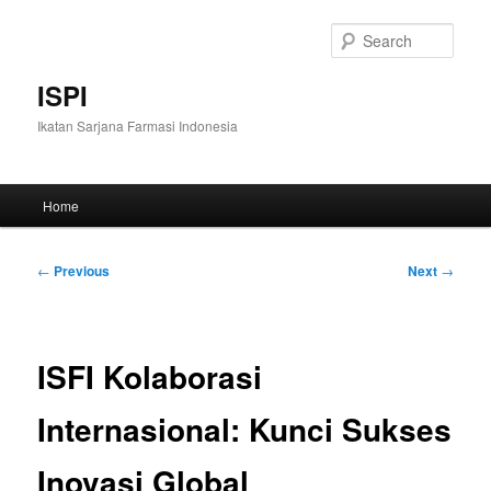
Skip
to
Sear
primary
content
ISPI
Ikatan Sarjana Farmasi Indonesia
Main
Home
menu
Post
←
Previous
Next
→
navigation
ISFI Kolaborasi
Internasional: Kunci Sukses
Inovasi Global