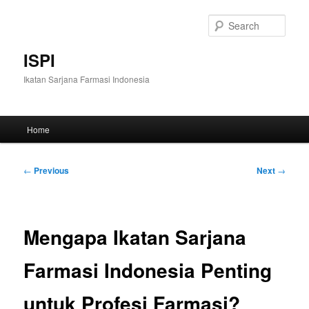
Skip
to
Sear
primary
content
ISPI
Ikatan Sarjana Farmasi Indonesia
Main
Home
menu
Post
←
Previous
Next
→
navigation
Mengapa Ikatan Sarjana
Farmasi Indonesia Penting
untuk Profesi Farmasi?