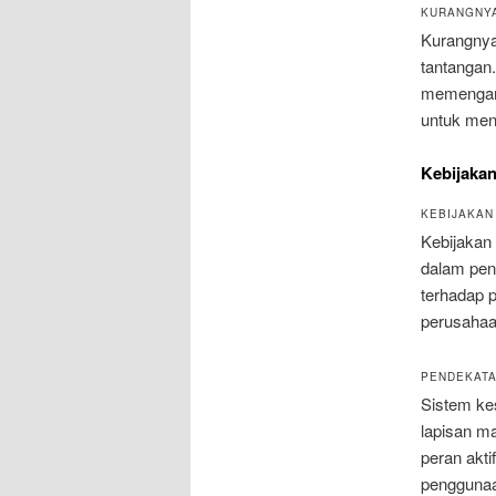
KURANGNY
Kurangnya
tantangan
memengaruh
untuk men
Kebijakan
KEBIJAKAN
Kebijakan
dalam peng
terhadap p
perusahaa
PENDEKATA
Sistem ke
lapisan ma
peran akt
penggunaa