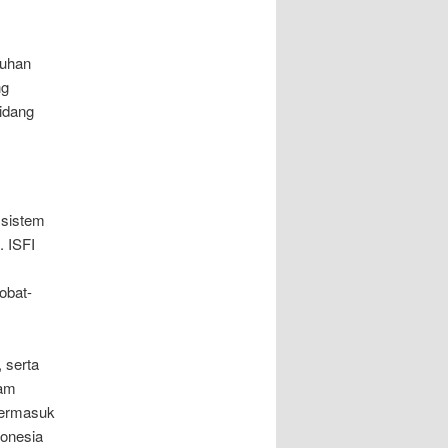
tuhan
ng
idang
 sistem
. ISFI
obat-
 serta
lam
termasuk
donesia