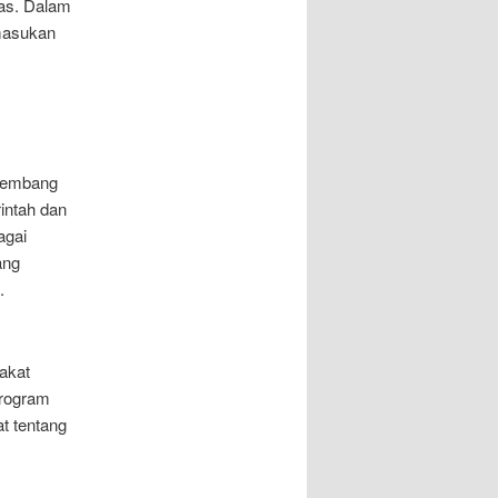
tas. Dalam
 masukan
ngembang
intah dan
agai
ang
.
rakat
program
t tentang