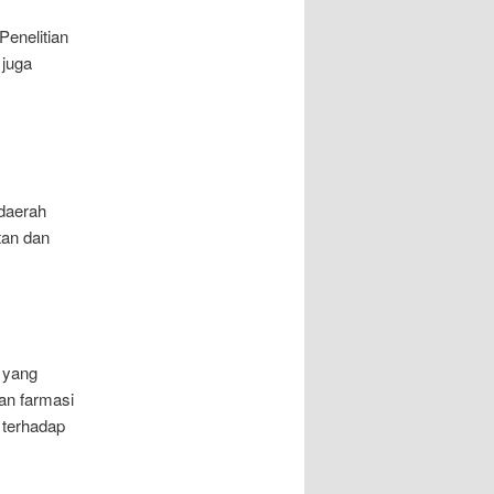
Penelitian
 juga
 daerah
tan dan
 yang
an farmasi
 terhadap