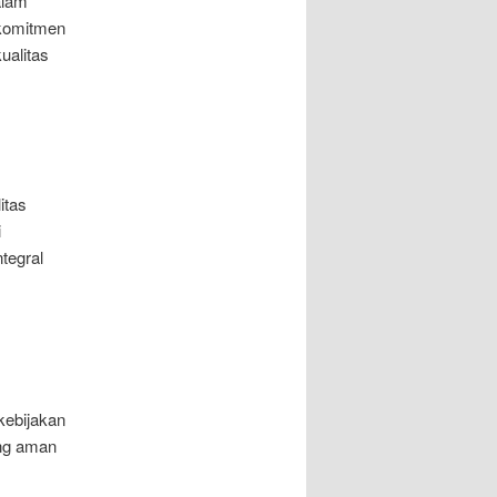
alam
rkomitmen
ualitas
itas
i
ntegral
kebijakan
ang aman