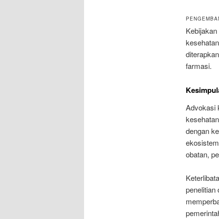
PENGEMBAN
Kebijakan
kesehatan
diterapkan
farmasi.
Kesimpul
Advokasi 
kesehatan 
dengan ke
ekosistem
obatan, pe
Keterlibat
penelitia
memperbai
pemerinta