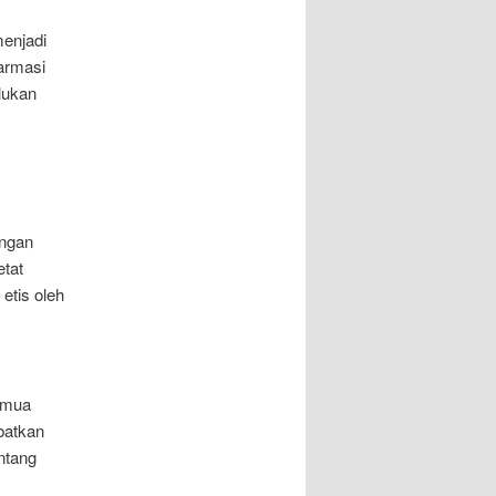
menjadi
armasi
lukan
angan
etat
 etis oleh
emua
batkan
ntang