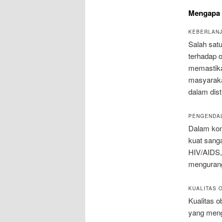
Mengapa 
KEBERLANJ
Salah satu
terhadap o
memastika
masyaraka
dalam dist
PENGENDAL
Dalam kon
kuat sang
HIV/AIDS, 
mengurang
KUALITAS 
Kualitas 
yang meng