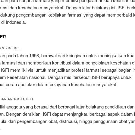
ri dari para sarjana farmasi yang memiliki pengalaman dan keahlian d
rmasi dan kesehatan masyarakat. Dengan latar belakang ini, ISFI be
dukung pengembangan kebijakan farmasi yang dapat memperbaiki k
di Indonesia.
SFI?
N VISI ISFI
ikan pada tahun 1998, berawal dari keinginan untuk meningkatkan kual
n farmasi dan memberikan kontribusi dalam pengelolaan kesehatan d
 ISFI memiliki visi untuk menjadikan profesi farmasi sebagai bagian i
tem kesehatan nasional. Dengan misi tersebut, ISFI berupaya untuk
t peran apoteker dalam pelayanan kesehatan masyarakat.
DAN ANGGOTA ISFI
iki anggota yang berasal dari berbagai latar belakang pendidikan dan
n. Dengan demikian, ISFI dapat menjangkau berbagai aspek dalam 
mulai dari pengembangan obat, distribusi, hingga penggunaan obat y
.