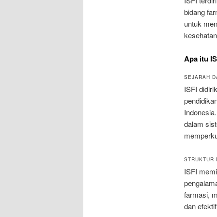
ISFI terdi
bidang fa
untuk men
kesehatan 
Apa itu I
SEJARAH DA
ISFI didir
pendidika
Indonesia.
dalam sis
memperkua
STRUKTUR 
ISFI memil
pengalama
farmasi, 
dan efektif