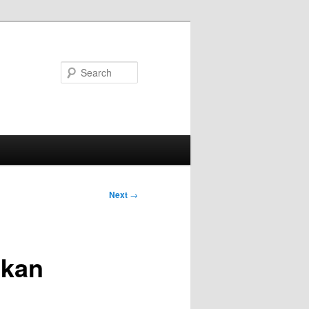
Search
Next
→
akan