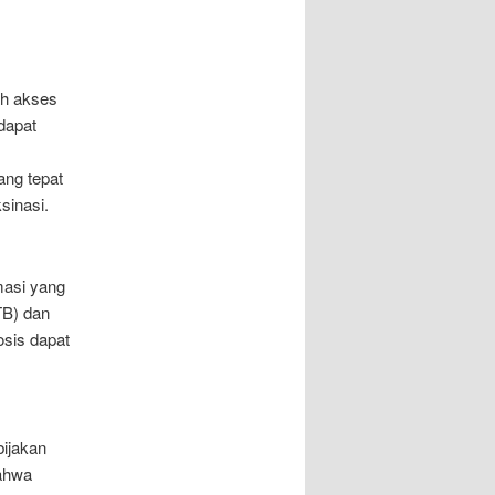
ah akses
dapat
ang tepat
sinasi.
masi yang
TB) dan
osis dapat
bijakan
bahwa