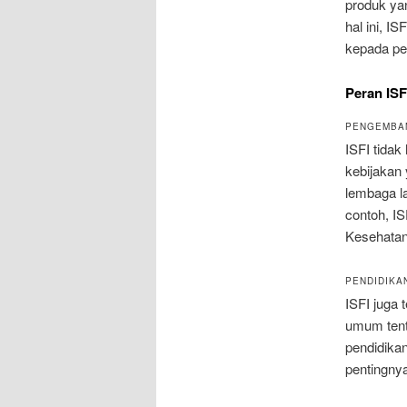
produk ya
hal ini, 
kepada pe
Peran ISF
PENGEMBA
ISFI tidak
kebijakan
lembaga l
contoh, I
Kesehatan
PENDIDIKA
ISFI juga 
umum tent
pendidika
pentingny