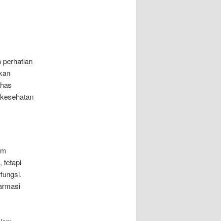
 perhatian
akan
ahas
 kesehatan
em
 tetapi
fungsi.
armasi